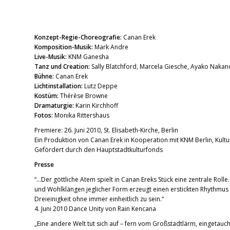
Konzept-Regie-Choreografie:
Canan Erek
Komposition-Musik:
Mark Andre
Live-Musik:
KNM Ganesha
Tanz und Creation:
Sally Blatchford, Marcela Giesche, Ayako Nakan
Bühne:
Canan Erek
Lichtinstallation:
Lutz Deppe
Kostüm:
Thérèse Browne
Dramaturgie:
Karin Kirchhoff
Fotos:
Monika Rittershaus
Premiere: 26. Juni 2010, St. Elisabeth-Kirche, Berlin
Ein Produktion von Canan Erek in Kooperation mit KNM Berlin, Kultu
Gefördert durch den Hauptstadtkulturfonds
Presse
“…Der göttliche Atem spielt in Canan Ereks Stück eine zentrale Rol
und Wohlklängen jeglicher Form erzeugt einen erstickten Rhythmus
Dreieinigkeit ohne immer einheitlich zu sein.“
4. Juni 2010 Dance Unity von Rain Kencana
„Eine andere Welt tut sich auf – fern vom Großstadtlärm, eingetauc