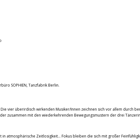
o
rbüro SOPHIEN, Tanzfabrik Berlin.
le. Die vier überirdisch wirkenden Musiker/Innen zeichnen sich vor allem durch
 der zusammen mit den wiederkehrenden Bewegungsmustern der drei Tänzerinnen 
ht in atmosphärische Zeitlosigkeit… Fokus bleiben die sich mit großer Feinfühl