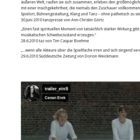
äußeren Welt, raufen sie sich zusammen, erleben den größtmöglic
mit einer Insichgekehrtheit, die niemals den Zuschauer vollkommen 
Spielort, Bühnengestaltung, Klang und Tanz – ohne pathetisch zu sei
30.Juni 2010 tanzpresse von Ann-Christin Görtz
„Einen fast spirituellen Moment von tatsächlich stärker Wirkung gi
musikalischen Schwebezustand erzeugen.“
28.6.2010 taz von Tim Caspar Boehme
„…wenn alle Akteure über die Spielfläche irren und sich singend ve
29.6.2010 Süddeutsche Zeitung von Dorion Weickmann